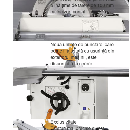
o înălțime de tăiere de 100 mm
cu incizor montat.
Noua unitate de punctare, care
poate fi ajustată cu ușurință din
exteriorul mașinii, este
disponibilă la cerere.
Exclusivitate
Tăieturi mai precise și mai