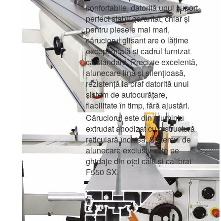
confortabile, datorită unui suport
perfect stabil garantat, chiar și
pentru piesele mai mari,
căruciorul glisant are o lățime
excepțională și cadrul furnizat
ca standard. Precizie excelentă,
alunecare lină și silențioasă,
rezistență la praf datorită unui
sistem de autocurățare,
fiabilitate în timp, fără ajustări.
Căruciorul este din aluminiu
extrudat anodizat cu o structură
reticulară închisă. Sistemul de
alunecare exclusiv este pe
ghidaje din oțel călit și calibrat
F550 SX.