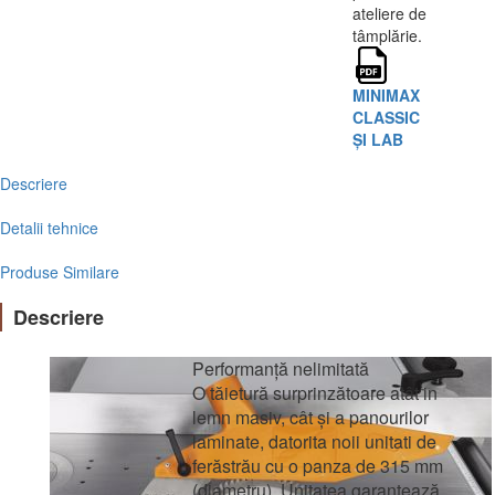
ateliere de
tâmplărie.
MINIMAX
CLASSIC
ȘI LAB
Descriere
Detalii tehnice
Produse Similare
Descriere
Performanță nelimitată
O tăietură surprinzătoare atât in
lemn masiv, cât și a panourilor
laminate, datorita noii unitati de
ferăstrău cu o panza de 315 mm
(diametru). Unitatea garantează