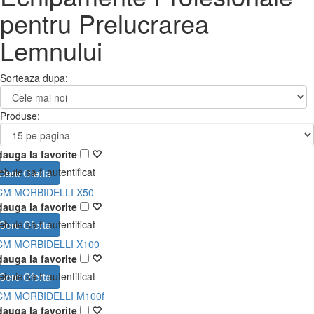
pentru Prelucrarea
Lemnului
Sorteaza dupa:
Produse:
auga la favorite
ebuie sa fi autentificat
Cere Oferta
CM MORBIDELLI X50
auga la favorite
ebuie sa fi autentificat
Cere Oferta
CM MORBIDELLI X100
auga la favorite
ebuie sa fi autentificat
Cere Oferta
CM MORBIDELLI M100f
auga la favorite