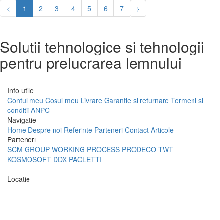
<
1
2
3
4
5
6
7
>
Solutii tehnologice si tehnologii
pentru prelucrarea lemnului
Info utile
Contul meu
Cosul meu
Livrare
Garantie si returnare
Termeni si
conditii
ANPC
Navigatie
Home
Despre noi
Referinte
Parteneri
Contact
Articole
Parteneri
SCM GROUP
WORKING PROCESS
PRODECO
TWT
KOSMOSOFT
DDX
PAOLETTI
Locatie