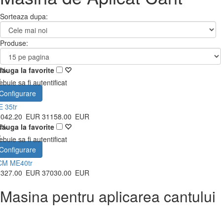
Sorteaza dupa:
Produse:
0%
auga la favorite
ebuie sa fi autentificat
Configurare
 35tr
8042.20
EUR
31158.00
EUR
0%
auga la favorite
ebuie sa fi autentificat
Configurare
CM ME40tr
3327.00
EUR
37030.00
EUR
Masina pentru aplicarea cantului