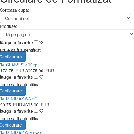
Sorteaza dupa:
Produse:
5%
auga la favorite
ebuie sa fi autentificat
Configurare
CM CLASS Si 400ep
1173.75
EUR
36675.00
EUR
5%
auga la favorite
ebuie sa fi autentificat
Configurare
CM MINIMAX SC 2C
990.75
EUR
4695.00
EUR
0%
auga la favorite
ebuie sa fi autentificat
Configurare
CM MINIMAX Si 315es