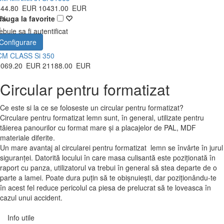
344.80
EUR
10431.00
EUR
0%
auga la favorite
ebuie sa fi autentificat
Configurare
CM CLASS Si 350
9069.20
EUR
21188.00
EUR
Circular pentru formatizat
Ce este si la ce se foloseste un circular pentru formatizat?
Circulare pentru formatizat lemn sunt, în general, utilizate pentru
tăierea panourilor cu format mare și a placajelor de PAL, MDF
materiale diferite.
Un mare avantaj al circularei pentru formatizat lemn se învârte în jurul
siguranței. Datorită locului în care masa culisantă este poziționată în
raport cu panza, utilizatorul va trebui în general să stea departe de o
parte a lamei. Poate dura puțin să te obișnuiești, dar poziționându-te
în acest fel reduce pericolul ca piesa de prelucrat să te loveasca în
cazul unui accident.
Info utile