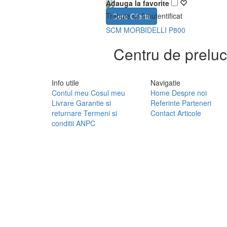
Adauga la favorite
Trebuie sa fi autentificat
Cere Oferta
SCM MORBIDELLI P800
Centru de preluc
Info utile
Navigatie
Contul meu
Cosul meu
Home
Despre noi
Livrare
Garantie si
Referinte
Parteneri
returnare
Termeni si
Contact
Articole
conditii
ANPC