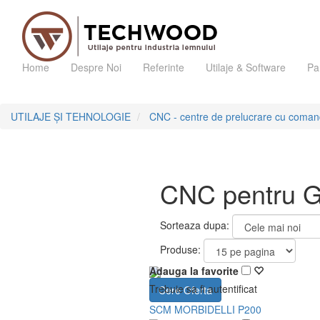
Home
Despre Noi
Referinte
Utilaje & Software
Pa
UTILAJE ȘI TEHNOLOGIE
CNC - centre de prelucrare cu coma
CNC pentru Ga
Sorteaza dupa:
Produse:
Adauga la favorite
Trebuie sa fi autentificat
Cere Oferta
SCM MORBIDELLI P200