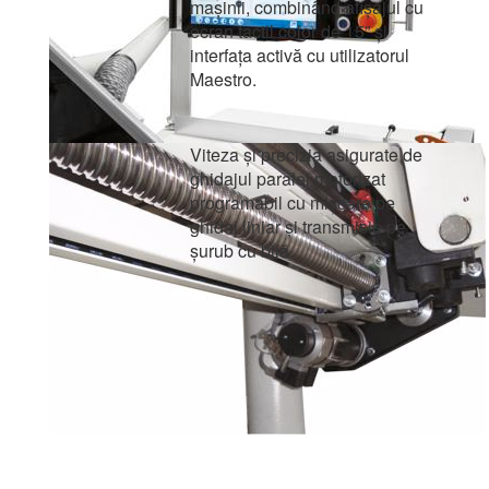
mașinii, combinând afișajul cu
ecran tactil color de 15” și
interfața activă cu utilizatorul
Maestro.
Viteza și precizia asigurate de
ghidajul paralel motorizat
programabil cu mișcare pe
ghidaj liniar și transmisie pe
șurub cu bilă.