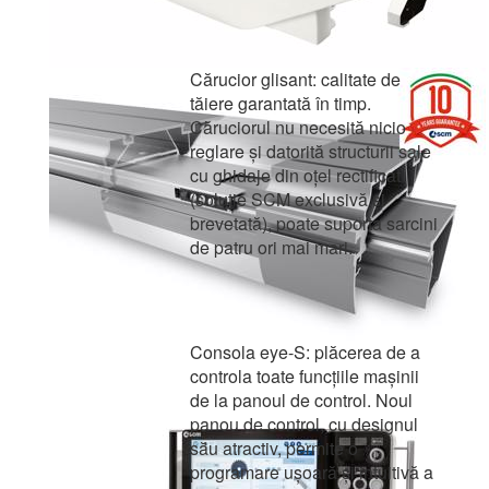
Cărucior glisant: calitate de
tăiere garantată în timp.
Căruciorul nu necesită nicio
reglare și datorită structurii sale
cu ghidaje din oțel rectificat
(soluție SCM exclusivă și
brevetată), poate suporta sarcini
de patru ori mai mari.
Consola eye-S: plăcerea de a
controla toate funcțiile mașinii
de la panoul de control. Noul
panou de control, cu designul
său atractiv, permite o
programare ușoară și intuitivă a