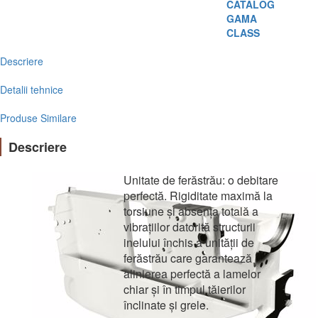
CATALOG
GAMA
CLASS
Descriere
Detalii tehnice
Produse Similare
Descriere
Unitate de ferăstrău: o debitare
perfectă. Rigiditate maximă la
torsiune și absența totală a
vibrațiilor datorită structurii
inelului închis a unității de
ferăstrău care garantează
alinierea perfectă a lamelor
chiar și în timpul tăierilor
înclinate și grele.