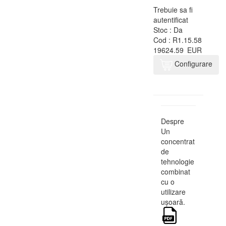
Trebuie sa fi
autentificat
Stoc :
Da
Cod :
R1.15.58
19624.59
EUR
Configurare
Despre
Un
concentrat
de
tehnologie
combinat
cu o
utilizare
ușoară.